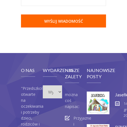
O NAS
WYDARZENIA
NASZE
NAJNOWSZE
ZALETY
POSTY
Wydarzenia
"Przedszkole
otwarte
mozna
Jaseł
na
coś
1
oczekiwania
napisac:
g
i potrzeby
2
dzieci,
Przyjazne
rodziców i
i