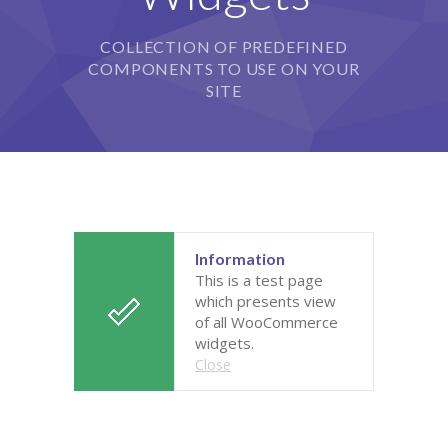
Grupy
COLLECTION OF PREDEFINED
COMPONENTS TO USE ON YOUR
Galeria
SITE
RODO
BIP
Kontakt
Information
This is a test page
which presents view
of all WooCommerce
widgets.
Close