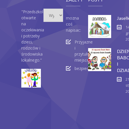
Wydarzenia
"Przedszkole
otwarte
mozna
Jaseł
na
coś
1
oczekiwania
napisac:
g
i potrzeby
2
dzieci,
Przyjazne
rodziców i
i
DZIE
środowiska
przytulne
BABC
lokalnego.”
miejsce
I
bezpieczeństwo
DZIA
2
st
2