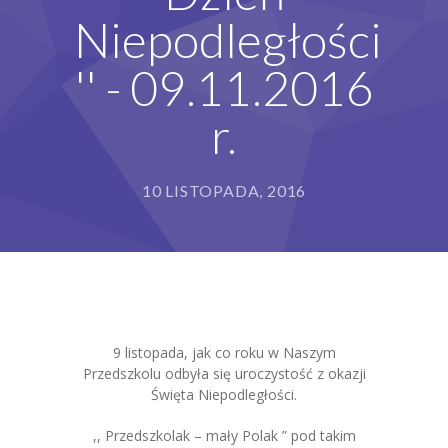
Niepodległości
Grupy
'' - 09.11.2016
Galeria
r.
RODO
BIP
10 LISTOPADA, 2016
Kontakt
9 listopada, jak co roku w Naszym
Przedszkolu odbyła się uroczystość z okazji
Święta Niepodległości.
,, Przedszkolak – mały Polak ” pod takim