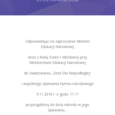
Grupy
Galeria
RODO
Odpowiadając na zaproszenie Minister
BIP
Edukacji Narodowej
Kontakt
wraz z Radą Dzieci i Młodzieży przy
Ministerstwie Edukacji Narodowej
do świętowania ,,Dnia Dla Niepodległej”
i wspólnego śpiewania hymnu narodowego
9.11.2018 r. o godz. 11.11
przystąpiliśmy do bicia rekordu w jego
śpiewaniu…