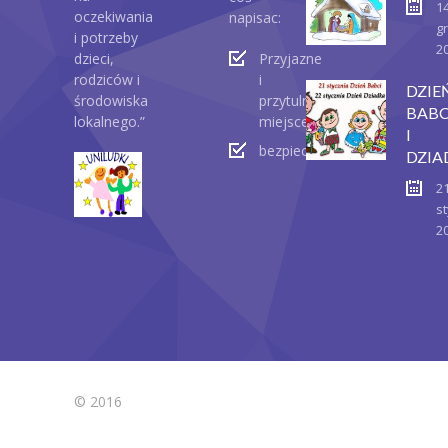
1
oczekiwania
napisac:
g
i potrzeby
2
dzieci,
Przyjazne
rodziców i
i
DZIE
środowiska
przytulne
BABC
lokalnego.”
miejsce
I
bezpieczeństwo
DZIA
2
st
2
© 2016