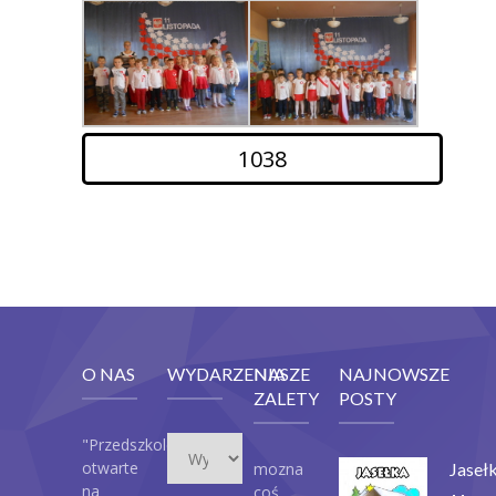
1038
O NAS
WYDARZENIA
NASZE
NAJNOWSZE
ZALETY
POSTY
Wydarzenia
"Przedszkole
otwarte
mozna
Jaseł
na
coś