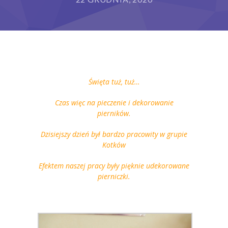
Grupy
Galeria
RODO
Święta tuż, tuż…
BIP
Czas więc na pieczenie i dekorowanie
Kontakt
pierników.
Dzisiejszy dzień był bardzo pracowity w grupie
Kotków
Efektem naszej pracy były pięknie udekorowane
pierniczki.