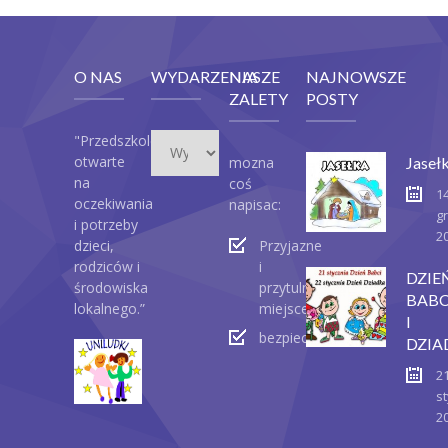
O NAS
WYDARZENIA
NASZE
NAJNOWSZE
ZALETY
POSTY
Wydarzenia
"Przedszkole
otwarte
mozna
Jaseł
na
coś
1
oczekiwania
napisac:
g
i potrzeby
2
dzieci,
Przyjazne
rodziców i
i
DZIE
środowiska
przytulne
BABC
lokalnego.”
miejsce
I
bezpieczeństwo
DZIA
2
st
2