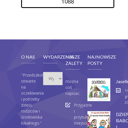
1088
O NAS
WYDARZENIA
NASZE
NAJNOWSZE
ZALETY
POSTY
Wydarzenia
"Przedszkole
otwarte
mozna
Jaseł
na
coś
1
oczekiwania
napisac:
g
i potrzeby
2
dzieci,
Przyjazne
rodziców i
i
DZIE
środowiska
przytulne
BABC
lokalnego.”
miejsce
I