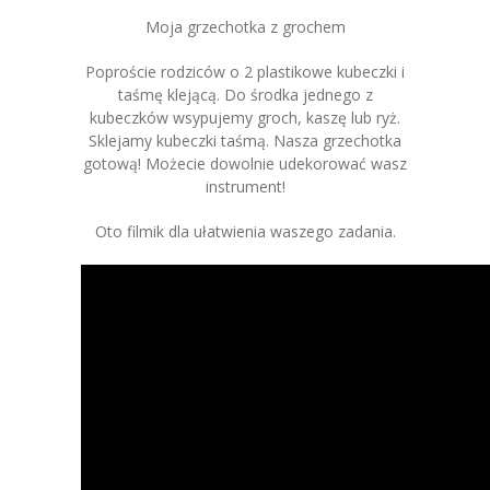
Moja grzechotka z grochem
Poproście rodziców o 2 plastikowe kubeczki i
taśmę klejącą. Do środka jednego z
kubeczków wsypujemy groch, kaszę lub ryż.
Sklejamy kubeczki taśmą. Nasza grzechotka
gotową! Możecie dowolnie udekorować wasz
instrument!
Oto filmik dla ułatwienia waszego zadania.