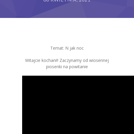
Grupy
Galeria
RODO
Temat: N jak noc
BIP
Witajcie kochani!! Zaczynamy od wiosennej
Kontakt
piosenki na powitanie