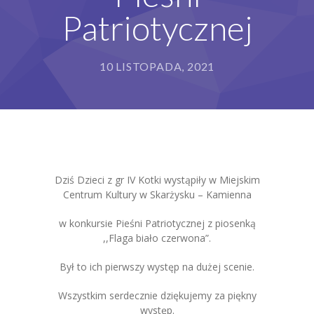
Patriotycznej
Grupy
Galeria
10 LISTOPADA, 2021
RODO
BIP
Kontakt
Dziś Dzieci z gr IV Kotki wystąpiły w Miejskim
Centrum Kultury w Skarżysku – Kamienna
w konkursie Pieśni Patriotycznej z piosenką
,,Flaga biało czerwona”.
Był to ich pierwszy występ na dużej scenie.
Wszystkim serdecznie dziękujemy za piękny
występ.