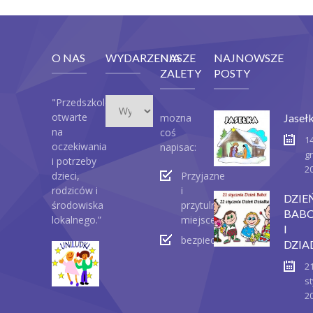
O NAS
WYDARZENIA
NASZE
NAJNOWSZE
ZALETY
POSTY
Wydarzenia
"Przedszkole
otwarte
mozna
Jaseł
na
coś
1
oczekiwania
napisac:
g
i potrzeby
2
dzieci,
Przyjazne
rodziców i
i
DZIE
środowiska
przytulne
BABC
lokalnego.”
miejsce
I
bezpieczeństwo
DZIA
2
st
2