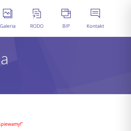
Galeria
RODO
BIP
Kontakt
ka
 śpiewamy!”