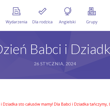
Wydarzenia
Dla rodzica
Angielski
Grupy
zień Babci i Dziad
26 STYCZNIA, 2024
 i Dziadka sto całusów mamy! Dla Babci i Dziadka tańczymy,