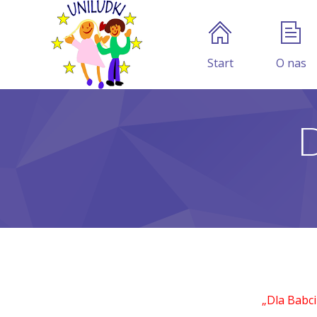
Start
O nas
D
„Dla Babci