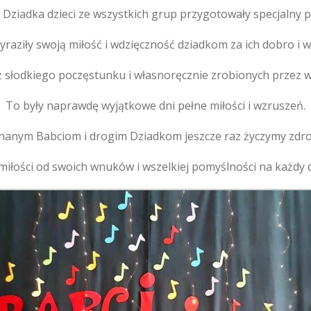
 i Dziadka dzieci ze wszystkich grup przygotowały specjalny 
raziły swoją miłość i wdzięczność dziadkom za ich dobro i wi
ż słodkiego poczęstunku i własnoręcznie zrobionych przez
To były naprawdę wyjątkowe dni pełne miłości i wzruszeń.
hanym Babciom i drogim Dziadkom jeszcze raz życzymy zdro
miłości od swoich wnuków i wszelkiej pomyślności na każdy dz