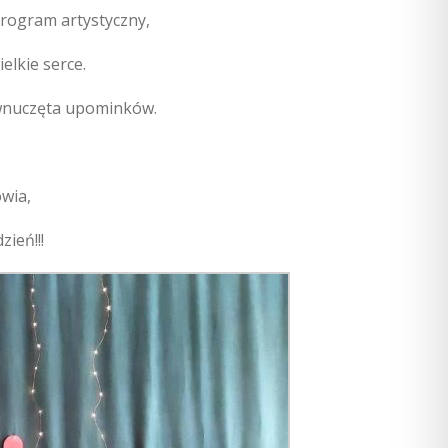
program artystyczny,
elkie serce.
 wnuczęta upominków.
wia,
ień!!!