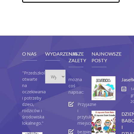
O NAS
WYDARZENIA
NASZE
NAJNOWSZE
ZALETY
POSTY
Wydarzenia
"Przedszkole
otwarte
mozna
Jaseł
na
coś
1
oczekiwania
napisac:
g
i potrzeby
2
dzieci,
Przyjazne
rodziców i
i
DZIE
środowiska
przytulne
BABC
lokalnego.”
miejsce
I
bezpieczeństwo
DZIA