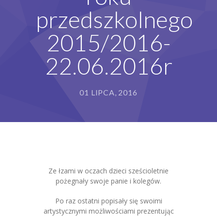
przedszkolnego
Grupy
2015/2016-
Galeria
22.06.2016r
RODO
BIP
01 LIPCA, 2016
Kontakt
Ze łzami w oczach dzieci sześcioletnie
pożegnały swoje panie i kolegów.
Po raz ostatni popisały się swoimi
artystycznymi możliwościami prezentując