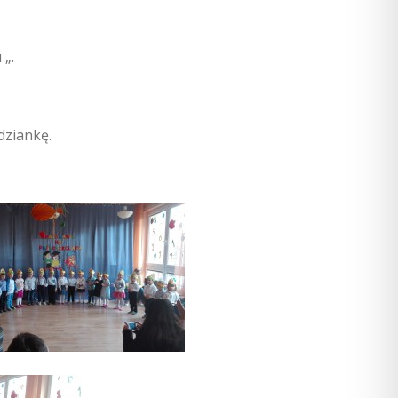
 „.
dziankę.