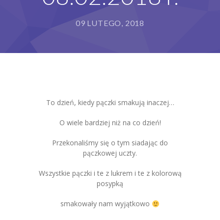
Grupy
09 LUTEGO, 2018
Galeria
RODO
BIP
Kontakt
To dzień, kiedy pączki smakują inaczej…
O wiele bardziej niż na co dzień!
Przekonaliśmy się o tym siadając do
pączkowej uczty.
Wszystkie pączki i te z lukrem i te z kolorową
posypką
smakowały nam wyjątkowo