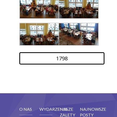
1798
O NAS
WYDARZENIA
NASZE
NAJNOWSZE
ZALETY
POSTY