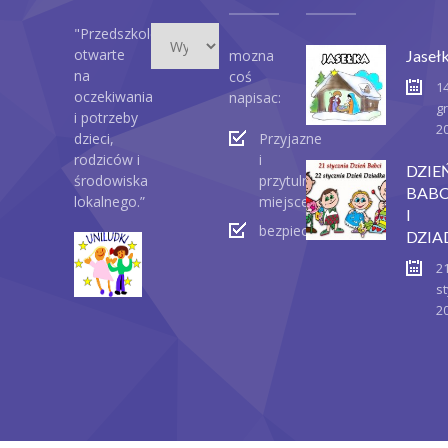
Wydarzenia
"Przedszkole
otwarte
mozna
Jaseł
na
coś
1
oczekiwania
napisac:
g
i potrzeby
2
dzieci,
Przyjazne
rodziców i
i
DZIE
środowiska
przytulne
BABC
lokalnego.”
miejsce
I
bezpieczeństwo
DZIA
2
st
2