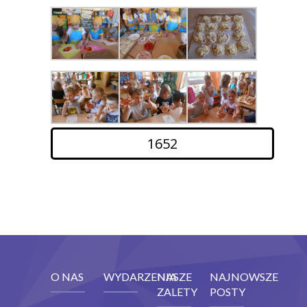
1652
O NAS
WYDARZENIA
NASZE
NAJNOWSZE
ZALETY
POSTY