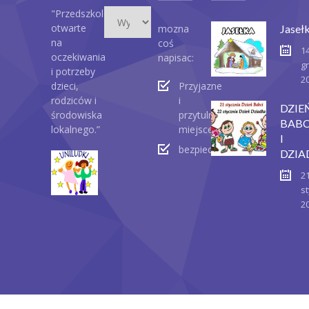
Wydarzenia
"Przedszkole
otwarte
mozna
Jaseł
na
coś
1
oczekiwania
napisac:
g
i potrzeby
2
dzieci,
Przyjazne
rodziców i
i
DZIE
środowiska
przytulne
BABC
lokalnego.”
miejsce
I
bezpieczeństwo
DZIA
2
st
2