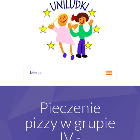
Menu
Start
O nas
Pieczenie
Wydarzenia
pizzy w grupie
Dla rodzica
IV -
Angielski