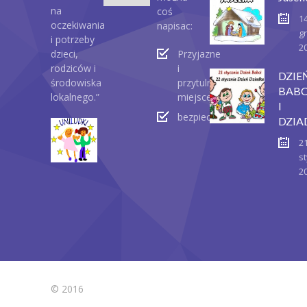
na
coś
1
oczekiwania
napisac:
g
i potrzeby
2
dzieci,
Przyjazne
rodziców i
i
DZIE
środowiska
przytulne
BABC
lokalnego.”
miejsce
I
bezpieczeństwo
DZIA
2
st
2
© 2016