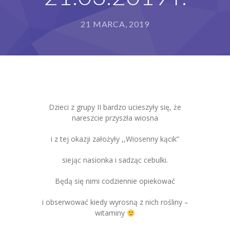
Grupy
21 MARCA, 2019
Galeria
RODO
BIP
Kontakt
Dzieci z grupy II bardzo ucieszyły się, że
nareszcie przyszła wiosna
i z tej okazji założyły ,,Wiosenny kącik”
siejąc nasionka i sadząc cebulki.
Będą się nimi codziennie opiekować
i obserwować kiedy wyrosną z nich rośliny –
witaminy