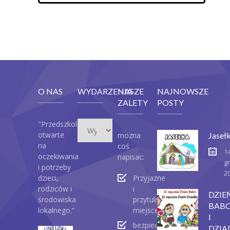
O NAS
WYDARZENIA
NASZE
NAJNOWSZE
ZALETY
POSTY
Wydarzenia
"Przedszkole
otwarte
mozna
Jaseł
na
coś
1
oczekiwania
napisac:
g
i potrzeby
2
dzieci,
Przyjazne
rodziców i
i
DZIE
środowiska
przytulne
BABC
lokalnego.”
miejsce
I
bezpieczeństwo
DZIA