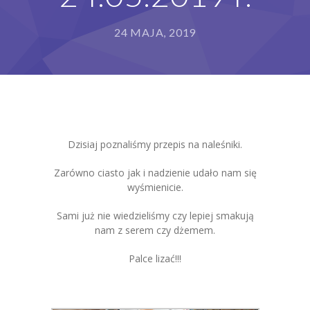
Grupy
24 MAJA, 2019
Galeria
RODO
BIP
Kontakt
Dzisiaj poznaliśmy przepis na naleśniki.
Zarówno ciasto jak i nadzienie udało nam się
wyśmienicie.
Sami już nie wiedzieliśmy czy lepiej smakują
nam z serem czy dżemem.
Palce lizać!!!