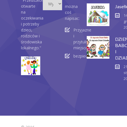
"Przedszkole
otwarte
mozna
Jaseł
na
coś
1
oczekiwania
napisac:
g
i potrzeby
2
dzieci,
Przyjazne
rodziców i
i
DZIE
środowiska
przytulne
BABC
lokalnego.”
miejsce
I
bezpieczeństwo
DZIA
2
st
2