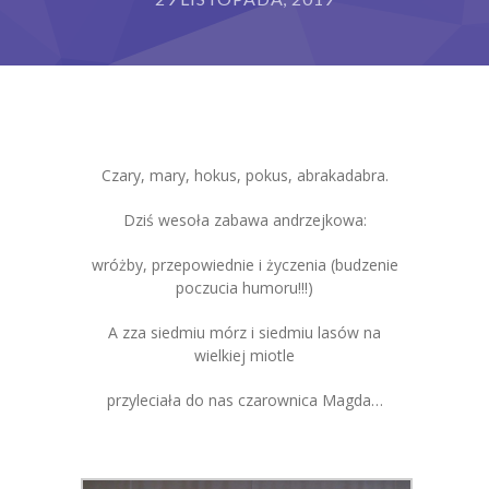
Grupy
Galeria
RODO
Czary, mary, hokus, pokus, abrakadabra.
BIP
Dziś wesoła zabawa andrzejkowa:
Kontakt
wróżby, przepowiednie i życzenia (budzenie
poczucia humoru!!!)
A zza siedmiu mórz i siedmiu lasów na
wielkiej miotle
przyleciała do nas czarownica Magda…