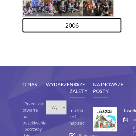
2006
O NAS
WYDARZENIA
NASZE
NAJNOWSZE
ZALETY
POSTY
Wydarzenia
"Przedszkole
otwarte
mozna
Jaseł
na
coś
1
oczekiwania
napisac:
g
i potrzeby
2
dzieci,
Przyjazne