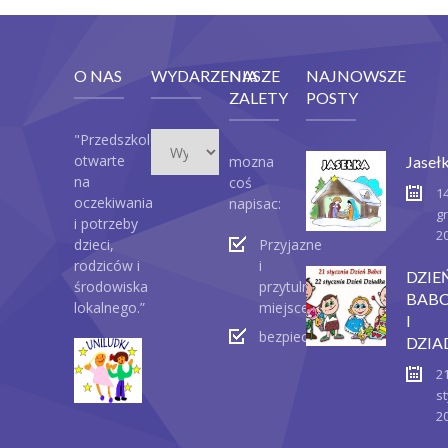
O NAS
WYDARZENIA
NASZE
NAJNOWSZE
ZALETY
POSTY
Wydarzenia
"Przedszkole
otwarte
mozna
Jaseł
na
coś
1
oczekiwania
napisac:
g
i potrzeby
2
dzieci,
Przyjazne
rodziców i
i
DZIE
środowiska
przytulne
BABC
lokalnego.”
miejsce
I
bezpieczeństwo
DZIA
2
st
2