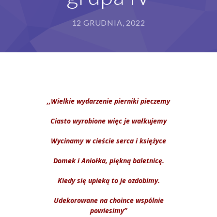
Grupy
12 GRUDNIA, 2022
Galeria
RODO
BIP
Kontakt
,,Wielkie wydarzenie pierniki pieczemy
Ciasto wyrobione więc je wałkujemy
Wycinamy w cieście serca i księżyce
Domek i Aniołka, piękną baletnicę.
Kiedy się upieką to je ozdobimy.
Udekorowane na choince wspólnie
powiesimy”