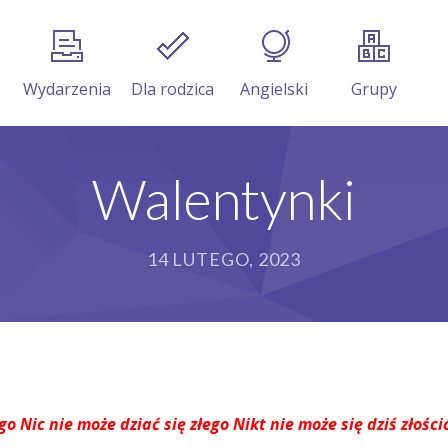
Wydarzenia
Dla rodzica
Angielski
Grupy
Walentynki
14 LUTEGO, 2023
Nic nie może dziać się złego Nikt nie może się dziś złościć