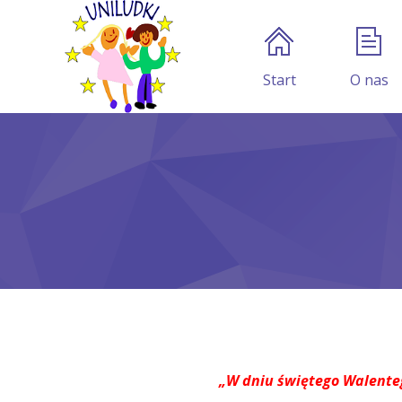
Start
O nas
„W dniu świętego Walentego 