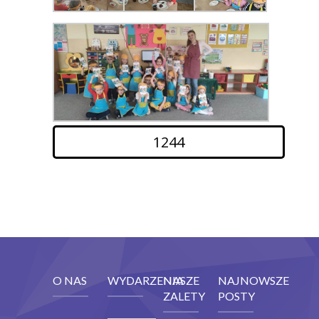
1244
O NAS
WYDARZENIA
NASZE
NAJNOWSZE
ZALETY
POSTY