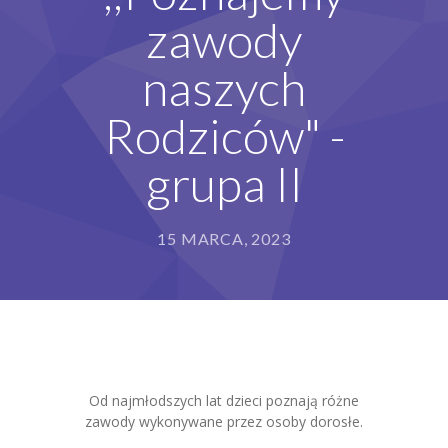
zawody
Grupy
naszych
Galeria
Rodziców" -
RODO
BIP
grupa II
Kontakt
15 MARCA, 2023
Od najmłodszych lat dzieci poznają różne
zawody wykonywane przez osoby dorosłe.