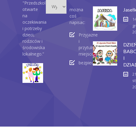
Wydarzenia
"Przedszkole
otwarte
mozna
Jaseł
na
coś
1
oczekiwania
napisac:
g
i potrzeby
2
dzieci,
Przyjazne
rodziców i
i
DZIE
środowiska
przytulne
BABC
lokalnego.”
miejsce
I
bezpieczeństwo
DZIA
2
st
2