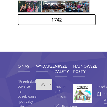
1742
O NAS
WYDARZENIA
NASZE
NAJNOWSZE
ZALETY
POSTY
Wydarzenia
"Przedszkole
otwarte
mozna
Jaseł
na
coś
1
oczekiwania
napisac:
g
i potrzeby
2
dzieci,
Przyjazne