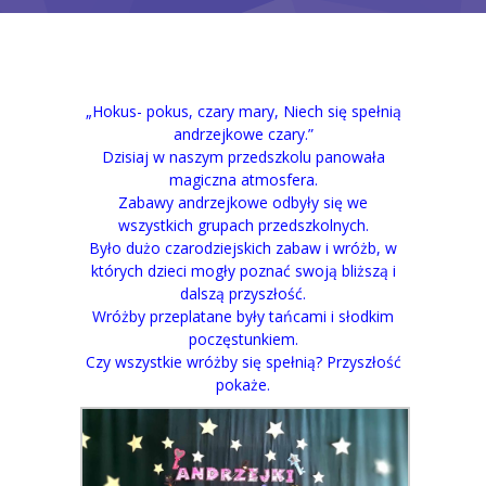
Grupy
Galeria
„Hokus- pokus, czary mary, Niech się spełnią
RODO
andrzejkowe czary.”
Dzisiaj w naszym przedszkolu panowała
BIP
magiczna atmosfera.
Zabawy andrzejkowe odbyły się we
Kontakt
wszystkich grupach przedszkolnych.
Było dużo czarodziejskich zabaw i wróżb, w
których dzieci mogły poznać swoją bliższą i
dalszą przyszłość.
Wróżby przeplatane były tańcami i słodkim
poczęstunkiem.
Czy wszystkie wróżby się spełnią? Przyszłość
pokaże.