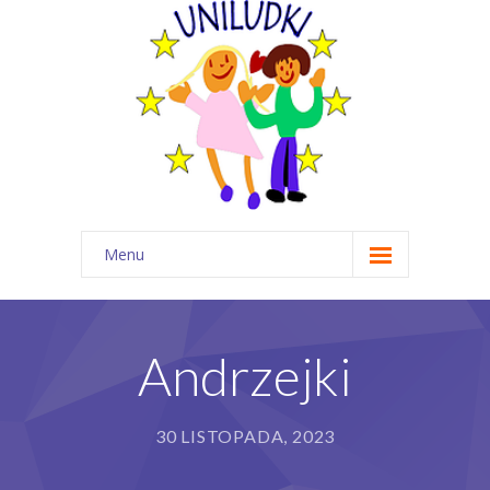
Menu
Start
O nas
Andrzejki
Wydarzenia
30 LISTOPADA, 2023
Dla rodzica
Angielski