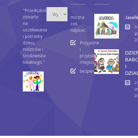
Wydarzenia
"Przedszkole
otwarte
mozna
Jaseł
na
coś
1
oczekiwania
napisac:
g
i potrzeby
2
dzieci,
Przyjazne
rodziców i
i
DZIE
środowiska
przytulne
BABC
lokalnego.”
miejsce
I
bezpieczeństwo
DZIA
2
st
2