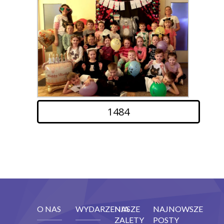
1484
O NAS
WYDARZENIA
NASZE
NAJNOWSZE
ZALETY
POSTY