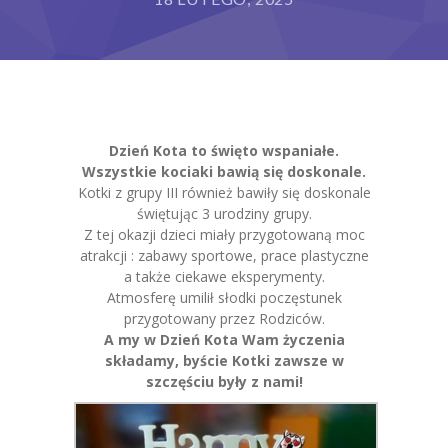
Grupy
Galeria
RODO
Dzień Kota to święto wspaniałe.
BIP
Wszystkie kociaki bawią się doskonale.
Kotki z grupy III również bawiły się doskonale
Kontakt
świętując 3 urodziny grupy.
Z tej okazji dzieci miały przygotowaną moc
atrakcji : zabawy sportowe, prace plastyczne
a także ciekawe eksperymenty.
Atmosferę umilił słodki poczęstunek
przygotowany przez Rodziców.
A my w Dzień Kota Wam życzenia
składamy, byście Kotki zawsze w
szczęściu były z nami!