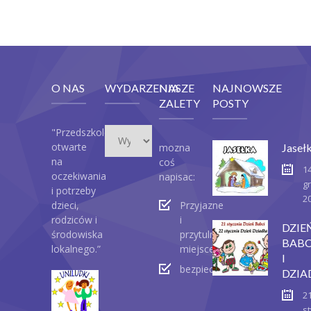
O NAS
WYDARZENIA
NASZE
NAJNOWSZE
ZALETY
POSTY
Wydarzenia
"Przedszkole
otwarte
mozna
Jaseł
na
coś
1
oczekiwania
napisac:
g
i potrzeby
2
dzieci,
Przyjazne
rodziców i
i
DZIE
środowiska
przytulne
BABC
lokalnego.”
miejsce
I
bezpieczeństwo
DZIA
2
st