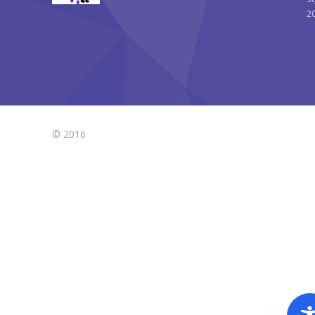
2
© 2016