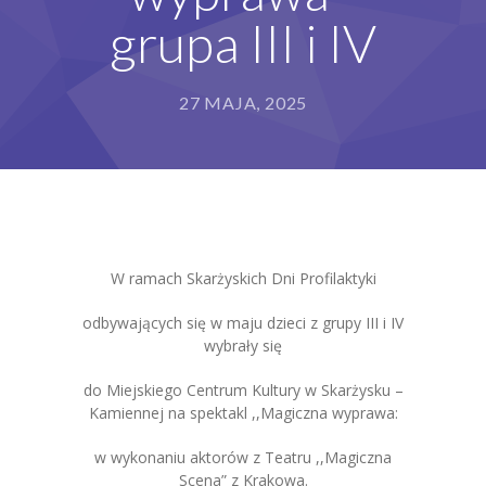
grupa III i IV
Grupy
Galeria
27 MAJA, 2025
RODO
BIP
Kontakt
W ramach Skarżyskich Dni Profilaktyki
odbywających się w maju dzieci z grupy III i IV
wybrały się
do Miejskiego Centrum Kultury w Skarżysku –
Kamiennej na spektakl ,,Magiczna wyprawa:
w wykonaniu aktorów z Teatru ,,Magiczna
Scena” z Krakowa.