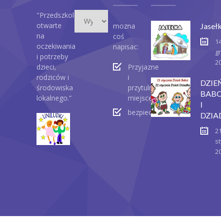
Wydarzenia
"Przedszkole
otwarte
mozna
Jaseł
na
coś
1
oczekiwania
napisac:
g
i potrzeby
2
dzieci,
Przyjazne
rodziców i
i
DZIE
środowiska
przytulne
BABC
lokalnego.”
miejsce
I
bezpieczeństwo
DZIA
2
st
2