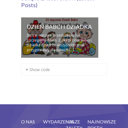
Posts)
DZIEŃ BABCI I DZIADKA
Dziś w naszym przedszkolu był
szczególny dzień. Z okazji Dnia Babci i
Dziadka dzieci ze wszystkich grup
przygotowały dla swoich [...]
+ Show code
O NAS
WYDARZENIA
NASZE
NAJNOWSZE
ZALETY
POSTY