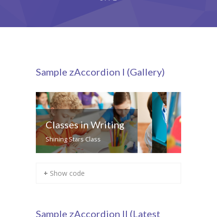
Grupy
Galeria
RODO
Sample zAccordion I (Gallery)
BIP
Kontakt
Classes in Writing
Shining Stars Class
+ Show code
Sample zAccordion II (Latest