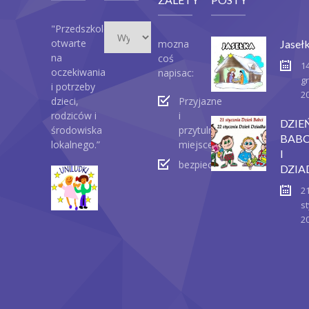
Wydarzenia
"Przedszkole
otwarte
mozna
Jaseł
na
coś
1
oczekiwania
napisac:
g
i potrzeby
2
dzieci,
Przyjazne
rodziców i
i
DZIE
środowiska
przytulne
BABC
lokalnego.”
miejsce
I
bezpieczeństwo
DZIA
2
st
2