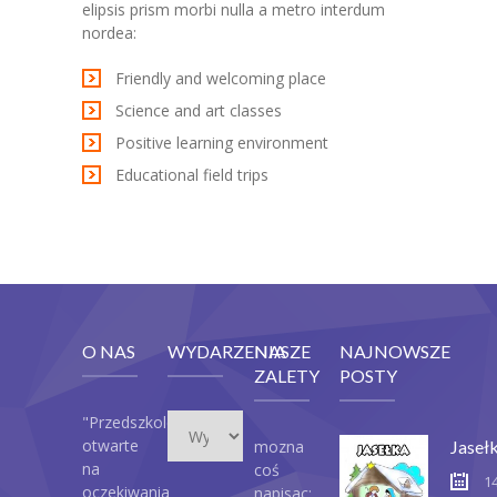
elipsis prism morbi nulla a metro interdum
nordea:
Friendly and welcoming place
Science and art classes
Positive learning environment
Educational field trips
O NAS
WYDARZENIA
NASZE
NAJNOWSZE
ZALETY
POSTY
Wydarzenia
"Przedszkole
otwarte
mozna
Jaseł
na
coś
1
oczekiwania
napisac: