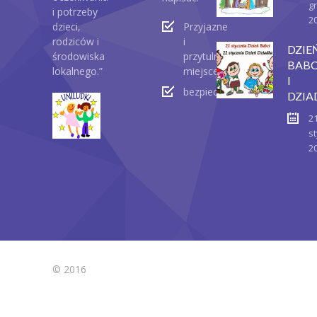
g
i potrzeby
2
dzieci,
Przyjazne
rodziców i
i
DZIE
środowiska
przytulne
BABC
lokalnego.”
miejsce
I
bezpieczeństwo
DZIA
2
st
2
© 2016