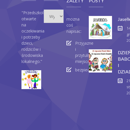
ZALETY
POSTY
Wydarzenia
"Przedszkole
otwarte
mozna
Jaseł
na
coś
1
oczekiwania
napisac:
g
i potrzeby
2
dzieci,
Przyjazne
rodziców i
i
DZIE
środowiska
przytulne
BABC
lokalnego.”
miejsce
I
bezpieczeństwo
DZIA
2
st
2