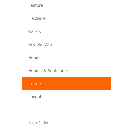
Feature
FlexSlider
Gallery
Google Map
Header
Header & Subheader
Iframe
Layout
List
Nivo Slider