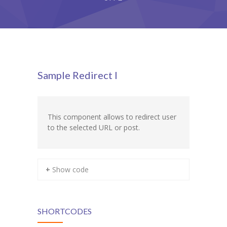
Grupy
Galeria
RODO
Sample Redirect I
BIP
Kontakt
This component allows to redirect user
to the selected URL or post.
+ Show code
SHORTCODES