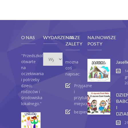
O NAS
WYDARZENIA
NASZE
NAJNOWSZE
ZALETY
POSTY
Wydarzenia
"Przedszkole
otwarte
mozna
Jaseł
na
coś
1
oczekiwania
napisac:
g
i potrzeby
2
dzieci,
Przyjazne
rodziców i
i
DZIE
środowiska
przytulne
BABC
lokalnego.”
miejsce
I
bezpieczeństwo
DZIA
2