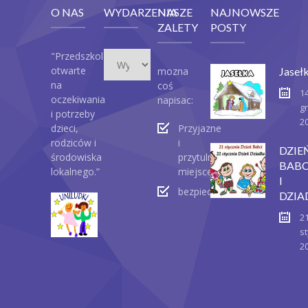
O NAS
WYDARZENIA
NASZE
NAJNOWSZE
ZALETY
POSTY
Wydarzenia
"Przedszkole
otwarte
mozna
Jaseł
na
coś
1
oczekiwania
napisac:
g
i potrzeby
2
dzieci,
Przyjazne
rodziców i
i
DZIE
środowiska
przytulne
BABC
lokalnego.”
miejsce
I
bezpieczeństwo
DZIA
2
st
2