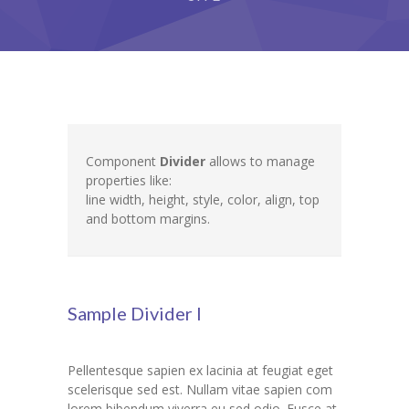
Grupy
Galeria
RODO
BIP
Component
Divider
allows to manage
properties like:
Kontakt
line width, height, style, color, align, top
and bottom margins.
Sample Divider I
Pellentesque sapien ex lacinia at feugiat eget
scelerisque sed est. Nullam vitae sapien com
lorem bibendum viverra eu sed odio. Fusce at