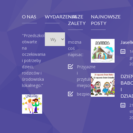
O NAS
WYDARZENIA
NASZE
NAJNOWSZE
ZALETY
POSTY
Wydarzenia
"Przedszkole
otwarte
mozna
Jaseł
na
coś
1
oczekiwania
napisac:
g
i potrzeby
2
dzieci,
Przyjazne
rodziców i
i
DZIE
środowiska
przytulne
BABC
lokalnego.”
miejsce
I
bezpieczeństwo
DZIA
2
st
2