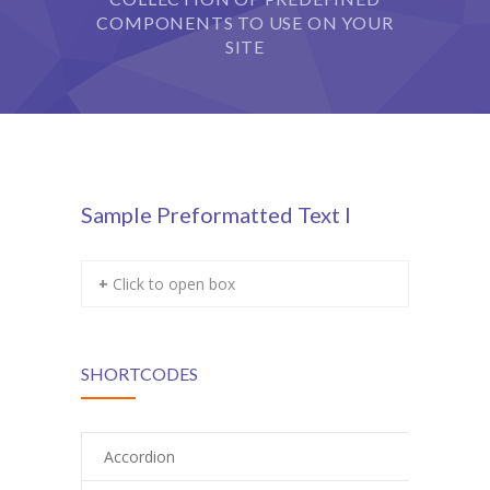
COMPONENTS TO USE ON YOUR
Grupy
SITE
Galeria
RODO
BIP
Sample Preformatted Text I
Kontakt
+ Click to open box
SHORTCODES
Accordion